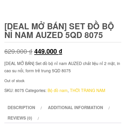
[DEAL MỞ BÁN] SET ĐỒ BỘ
NỈ NAM AUZED 5QD 8075
629.000
₫
449.000
₫
[DEAL MỞ BÁN] Set đồ bộ nỉ nam AUZED chất liệu nỉ 2 mặt, in
cao su nổi, form trẻ trung 5QD 8075
Out of stock
SKU:
8075
Categories:
Bộ đồ nam
,
THỜI TRANG NAM
DESCRIPTION
ADDITIONAL INFORMATION
REVIEWS (0)