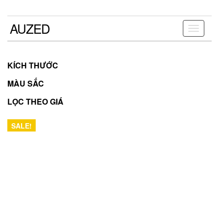
Skip
to
the
AUZED
Toggle
content
navigati
KÍCH THƯỚC
MÀU SẮC
LỌC THEO GIÁ
SALE!