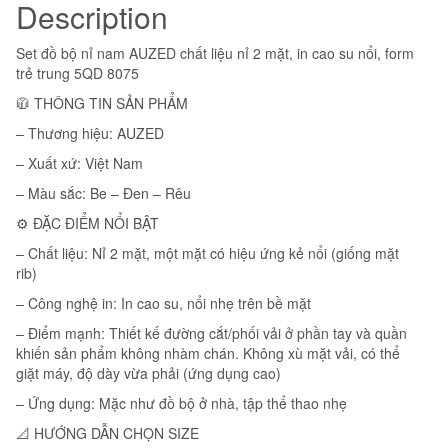
Description
Set đồ bộ nỉ nam AUZED chất liệu nỉ 2 mặt, in cao su nổi, form
trẻ trung 5QD 8075
🧥 THÔNG TIN SẢN PHẨM
– Thương hiệu: AUZED
– Xuất xứ: Việt Nam
– Màu sắc: Be – Đen – Rêu
⚙️ ĐẶC ĐIỂM NỔI BẬT
– Chất liệu: Nỉ 2 mặt, một mặt có hiệu ứng kẻ nổi (giống mặt
rib)
– Công nghệ in: In cao su, nổi nhẹ trên bề mặt
– Điểm mạnh: Thiết kế đường cắt/phối vải ở phần tay và quần
khiến sản phẩm không nhàm chán. Không xù mặt vải, có thể
giặt máy, độ dày vừa phải (ứng dụng cao)
– Ứng dụng: Mặc như đồ bộ ở nhà, tập thể thao nhẹ
📐 HƯỚNG DẪN CHỌN SIZE