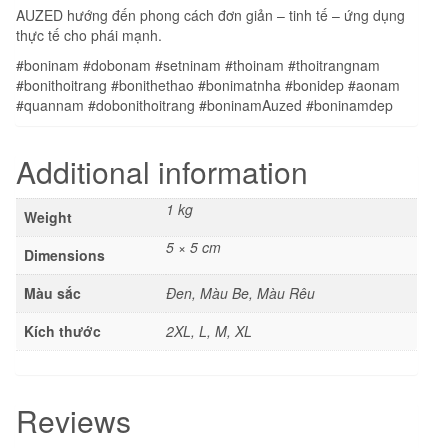
AUZED hướng đến phong cách đơn giản – tinh tế – ứng dụng
thực tế cho phái mạnh.
#boninam #dobonam #setninam #thoinam #thoitrangnam
#bonithoitrang #bonithethao #bonimatnha #bonidep #aonam
#quannam #dobonithoitrang #boninamAuzed #boninamdep
Additional information
1 kg
Weight
5 × 5 cm
Dimensions
Màu sắc
Đen, Màu Be, Màu Rêu
Kích thước
2XL, L, M, XL
Reviews