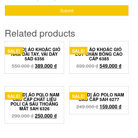
Related products
[AUZED] ÁO KHOÁC GIÓ
[MỚI] ÁO KHOÁC GIÓ
SALE!
SALE!
NAM DÀI TAY, VẢI DÀY
LÓT CHẦN BÔNG CAO
5AD 6356
CẤP 6385
550.000
₫
389.000
₫
699.000
₫
549.000
₫
[AUZED] ÁO POLO NAM
[AUZED] ÁO POLO NAM
SALE!
SALE!
CAO CẤP CHẤT LIỆU
CAO CẤP 5AH 6277
POLI CÁ SẤU THOÁNG
249.000
₫
159.000
₫
MÁT 5AH 6326
299.000
₫
250.000
₫