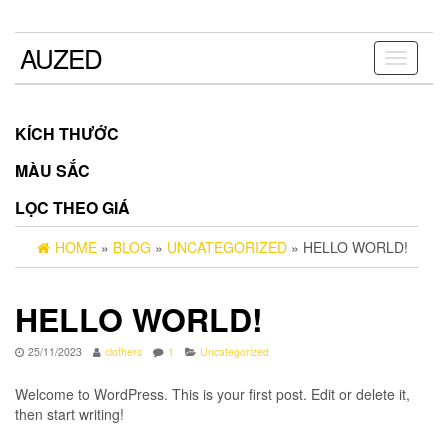
Skip
to
the
AUZED
Toggle
content
navigati
KÍCH THƯỚC
MÀU SẮC
LỌC THEO GIÁ
HOME
»
BLOG
»
UNCATEGORIZED
» HELLO WORLD!
HELLO WORLD!
25/11/2023
clothers
1
Uncategorized
Welcome to WordPress. This is your first post. Edit or delete it,
then start writing!